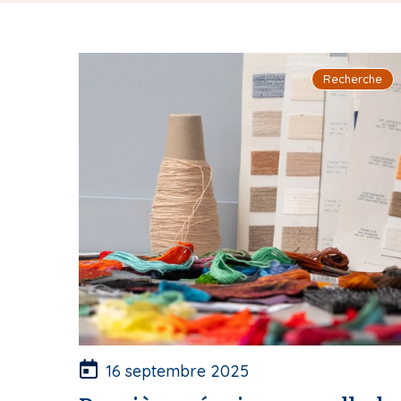
i
p
a
Recherche
l
16 septembre 2025