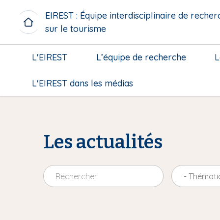
A
EIREST : Équipe interdisciplinaire de recher
l
sur le tourisme
l
e
M
r
L'EIREST
L’équipe de recherche
L
i
a
c
u
L'EIREST dans les médias
r
c
o
o
m
n
e
t
n
e
Les actualités
u
n
b
u
l
p
- Thémati
o
r
c
i
k
n
c