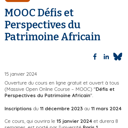
'
i
A
MOOC Défis et
r
p
i
a
Perspectives du
a
l
n
Patrimoine Africain
e
15 janvier 2024
Ouverture du cours en ligne gratuit et ouvert à tous
(Massive Open Online Course – MOOC) "
Défis et
Perspectives du Patrimoine Africain
".
Inscriptions
du
11 décembre 2023
au
11 mars 2024
Ce cours, qui ouvrira le
15 janvier 2024
et durera 8
semaines, est porté par l’université
Paris 1