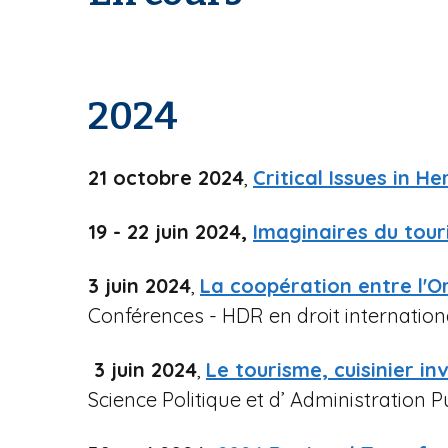
i
e
p
a
l
2024
21 octobre 2024
,
Critical Issues in H
19 - 22 juin 2024,
Imaginaires du tour
3 juin 2024
,
La coopération entre l'O
Conférences - HDR en droit international
3 juin 2024
,
Le tourisme, cuisinier inv
Science Politique et d’ Administration P