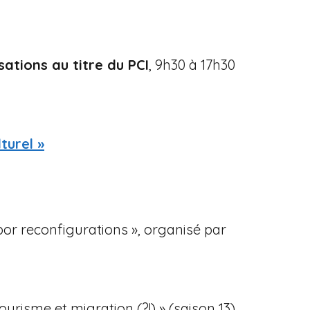
ations au titre du PCI
, 9h30 à 17h30
turel »
or reconfigurations », organisé par
urisme et migration (?!) » (saison 13),