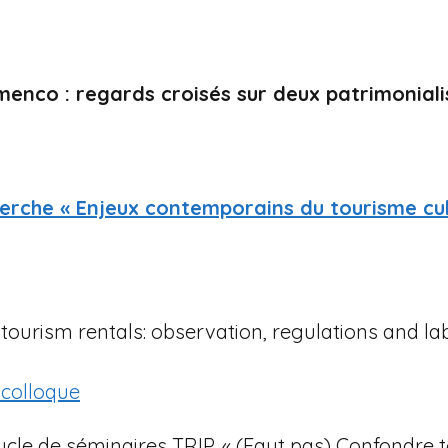
enco : regards croisés sur deux patrimonialis
erche « Enjeux contemporains du tourisme cul
ourism rentals: observation, regulations and lab
u colloque
ycle de séminaires TRIP, « (Faut pas) Confondre to