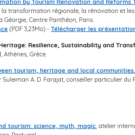
rmation by Tourism Renovation and Reforms T
r la transformation régionale, la rénovation et l
la Géorgie, Centre Panthéon, Paris.
nce
(PDF 3,23Mo) -
Télécharger les présentatio
Heritage: Resilience, Sustainability and Tran
l, Athènes, Grèce.
ween tourism, heritage and local communities
r Suleiman A. D. Farajat, conseiller particulier du
and tourism: science, myth, magic
, atelier inter
nne, Portugal.