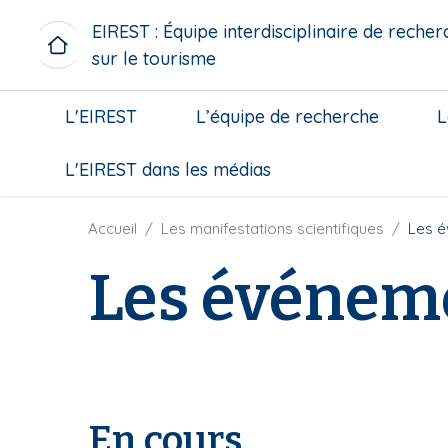
A
EIREST : Équipe interdisciplinaire de recher
l
sur le tourisme
l
e
M
r
L'EIREST
L’équipe de recherche
L
i
a
c
u
L'EIREST dans les médias
r
c
o
o
m
n
F
Accueil
Les manifestations scientifiques
Les é
e
t
i
n
Les événeme
e
l
u
n
d
b
u
'
l
p
A
o
r
r
c
i
i
k
n
a
En cours
c
n