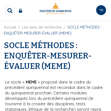
A
l
R
l
e
e
c
r
F
Accueil
Les axes de recherche
SOCLE MÉTHODES :
h
i
e
a
ENQUÊTER-MESURER-ÉVALUER (MEME)
l
r
u
d
c
SOCLE MÉTHODES :
c
'
h
o
A
e
ENQUÊTER-MESURER-
r
n
r
i
t
ÉVALUER (MEME)
a
e
n
e
n
u
Le socle «
MEME
» proposé dans le cadre du
p
précédent quinquennal est reconduit dans le cadre
r
du quinquennal prochain. Certains modules
i
développés lors du précédent quinquennal (le
tourisme à la croisée des disciplines, tests
n
statistiques, éthique de la recherche) seront repris
c