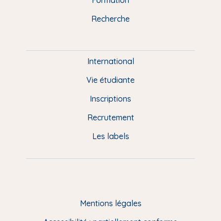
k
n
a
u
Recherche
m
P
i
e
International
d
Vie étudiante
d
Inscriptions
e
Recrutement
p
Les labels
a
g
e
F
Mentions légales
R